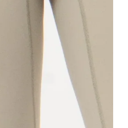
10% OFF 
primera c
¡Suscríbete! Recibe noticia
nuevas colecciones y pro
exclusivas