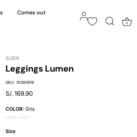
s
Comes out
0
SUEN
Leggings Lumen
SKU:
10360919
S/. 169.90
COLOR:
Gris
Gris
Verde
Size