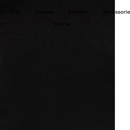
Tops
Dresses
Bottoms
Accessorie
Stores