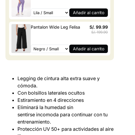
Añadir al carrito
Pantalon Wide Leg Felisa
S/. 99.99
S/. 199.90
Añadir al carrito
Legging de cintura alta extra suave y
cómoda
.
en tu
Con bolsillos laterales ocultos
Estiramiento en 4 direcciones
ompra
Eliminará la humedad sin
sentirse incomoda para continuar con tu
s de las
entrenamiento.
mociones
Protección UV 50+ para actividades al aire